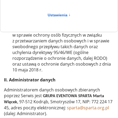
do świadczenia i rozwoju usług w nim oferowanych.
Dane osobowe zbierane za pośrednictwem
Ustawienia
↑
Serwisu są przetwarzane zgodnie
z Rozporządzeniem Parlamentu Europejskiego
i Rady (UE) 2016/679 z dnia 27 kwietnia 2016 r.
w sprawie ochrony osób fizycznych w związku
z przetwarzaniem danych osobowych i w sprawie
swobodnego przepływu takich danych oraz
uchylenia dyrektywy 95/46/WE (ogólne
rozporządzenie o ochronie danych, dalej RODO)
oraz ustawą o ochronie danych osobowych z dnia
10 maja 2018 r.
II. Administrator danych
Administratorem danych osobowych zbieranych
poprzez Serwis jest
GRUPA EVENTOWA SPARTA Marta
97-512 Kodrąb, Smotryszów 17, NIP: 772 224 17
Więcek,
45
, adres poczty elektronicznej:
sparta@sparta.org.pl
(dalej: Administrator).