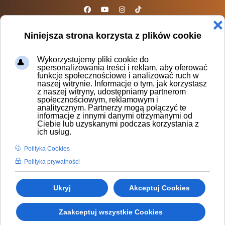
sparta@sparta.org.pl
❌
Niniejsza strona korzysta z plików cookie
Wykorzystujemy pliki cookie do
spersonalizowania treści i reklam, aby oferować
funkcje społecznościowe i analizować ruch w
naszej witrynie. Informacje o tym, jak korzystasz
z naszej witryny, udostępniamy partnerom
Polityka prywatności
społecznościowym, reklamowym i
analitycznym. Partnerzy mogą połączyć te
Polityka prywatności
informacje z innymi danymi otrzymanymi od
Ciebie lub uzyskanymi podczas korzystania z
ich usług.
I. Postanowienia ogólne
Polityka Cookies
Polityka prywatności określa, jak zbierane,
Polityka prywatności
przetwarzane i przechowywane są dane osobowe
Użytkowników niezbędne do świadczenia usług
drogą elektroniczną za pośrednictwem serwisu
Ukryj
Akceptuj Cookies
internetowego
https://sparta.org.pl
(dalej: Serwis).
Zaakceptuj wszystkie Cookies
Serwis zbiera wyłącznie dane osobowe niezbędne